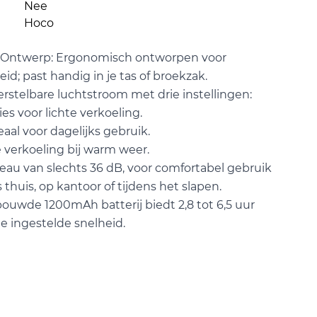
Nee
Hoco
 Ontwerp: Ergonomisch ontworpen voor
d; past handig in je tas of broekzak.
rstelbare luchtstroom met drie instellingen:
ies voor lichte verkoeling.
deaal voor dagelijks gebruik.
 verkoeling bij warm weer.
veau van slechts 36 dB, voor comfortabel gebruik
 thuis, op kantoor of tijdens het slapen.
bouwde 1200mAh batterij biedt 2,8 tot 6,5 uur
de ingestelde snelheid.
image
View larger image
View larger image