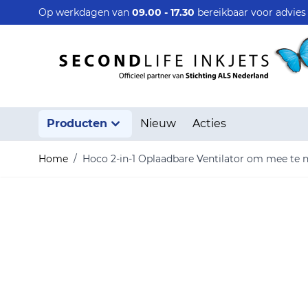
Ga naar de inhoud
Op werkdagen van
09.00 - 17.30
bereikbaar voor advie
Producten
Nieuw
Acties
Home
/
Hoco 2-in-1 Oplaadbare Ventilator om mee te 