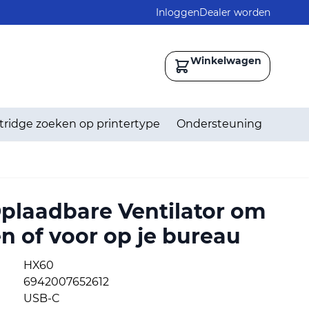
Inloggen
Dealer worden
Winkelwagen
tridge zoeken op printertype
Ondersteuning
Oplaadbare Ventilator om
 of voor op je bureau
HX60
6942007652612
USB-C