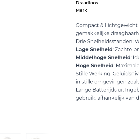
Draadloos
Merk
Compact & Lichtgewicht
gemakkelijke draagbaarhei
Drie Snelheidsstanden: Ve
Lage Snelheid
: Zachte br
Middelhoge Snelheid
: I
Hoge Snelheid
: Maximale
Stille Werking: Geluidsni
in stille omgevingen zoals
Lange Batterijduur: Inge
gebruik, afhankelijk van 
r image
View larger image
View larger image
View larger image
View larger 