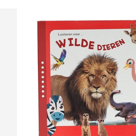
Shop
Assortim
Mijn account
Inkjet Ca
Dealer worden
Toner Car
Geschiedenis
Printers 
Medewerkers
Kantoorar
Werken bij
Telefoon 
Contact
Computer
Batterije
Feestarti
Boeken
Puzzelbo
Wenskaa
Spellen 
Kalenders
Persoonli