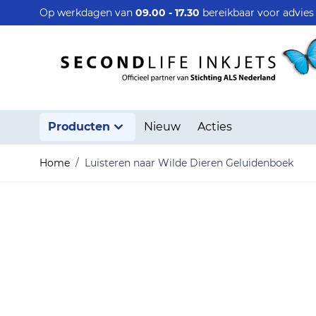
Ga naar de inhoud
Op werkdagen van
09.00 - 17.30
bereikbaar voor advie
Producten
Nieuw
Acties
Home
/
Luisteren naar Wilde Dieren Geluidenboek