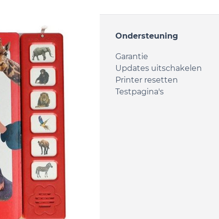
ent
Ondersteuning
rtridges
Garantie
tridges
Updates uitschakelen
& Papier
Printer resetten
tikelen
Testpagina's
Accessoires
 Accessoires
n
kelen
eken
rten
& Speelgoed
 & Boodschappenlijstjes
jke verzorging