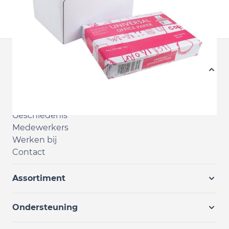
adviesverkoopprijs is per pak.
Shop
Mijn account
Dealer worden
Geschiedenis
Medewerkers
Werken bij
Contact
Assortiment
Ondersteuning