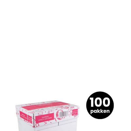
HO-UCP-100
Artikelnummer
Pallet wordt binnen 2 werkdagen geleverd op
locatie.
Prijs is inclusief transportkosten,