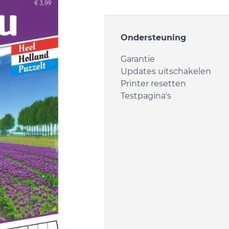
ent
Ondersteuning
rtridges
Garantie
tridges
Updates uitschakelen
& Papier
Printer resetten
tikelen
Testpagina's
Accessoires
 Accessoires
n
kelen
eken
rten
& Speelgoed
 & Boodschappenlijstjes
jke verzorging