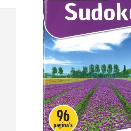
Shop
Assortim
Mijn account
Inkjet Ca
Dealer worden
Toner Car
Geschiedenis
Printers 
Medewerkers
Kantoorar
Werken bij
Telefoon 
Contact
Computer
Batterije
Feestarti
Boeken
Puzzelbo
Wenskaa
Spellen 
Kalenders
Persoonli