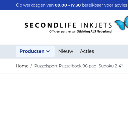
Ga naar de inhoud
Op werkdagen van
09.00 - 17.30
bereikbaar voor advie
Producten
Nieuw
Acties
Home
/
Puzzelsport Puzzelboek 96 pag. Sudoku 2-4*